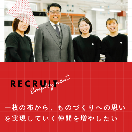
Employment
RECRUIT
一枚の布から、ものづくりへの思い
を実現していく仲間を増やしたい