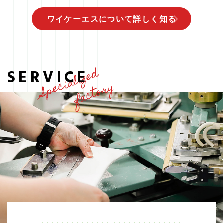
ワイケーエスについて詳しく知る
Specialized
SERVICE
factory