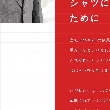
シャツ
ために
当社は1965年の創
手がけてまいりまし
たちが作ったシャツ
会はそう多くありま
ただ私たちは、パタ
裁断されていく生地