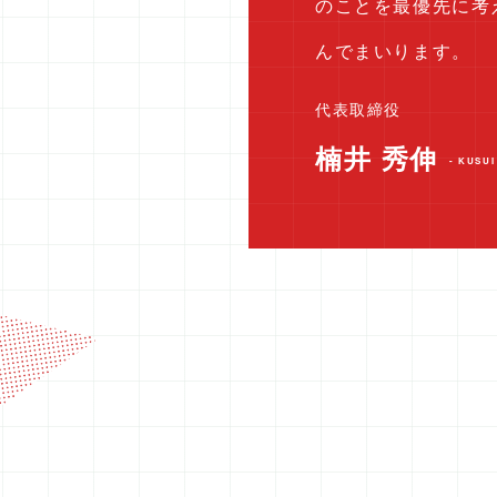
のことを最優先に考
んでまいります。
代表取締役
楠井 秀伸
- KUSUI