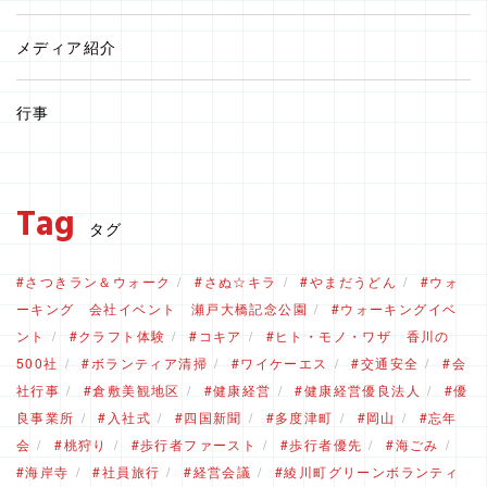
メディア紹介
行事
Tag
タグ
さつきラン＆ウォーク
さぬ☆キラ
やまだうどん
ウォ
ーキング 会社イベント 瀬戸大橋記念公園
ウォーキングイベ
ント
クラフト体験
コキア
ヒト・モノ・ワザ 香川の
500社
ボランティア清掃
ワイケーエス
交通安全
会
社行事
倉敷美観地区
健康経営
健康経営優良法人
優
良事業所
入社式
四国新聞
多度津町
岡山
忘年
会
桃狩り
歩行者ファースト
歩行者優先
海ごみ
海岸寺
社員旅行
経営会議
綾川町グリーンボランティ